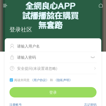


登录社区



安全提问(未设置请忽略)


阅读并同意
《用户协议》
和
《隐私声明》

登录
注册帐号
忘记密码