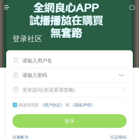


登录社区



安全提问(未设置请忽略)


阅读并同意
《用户协议》
和
《隐私声明》

登录
注册帐号
忘记密码