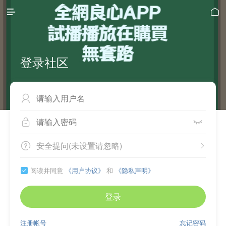


登录社区



安全提问(未设置请忽略)


阅读并同意
《用户协议》
和
《隐私声明》

登录
注册帐号
忘记密码