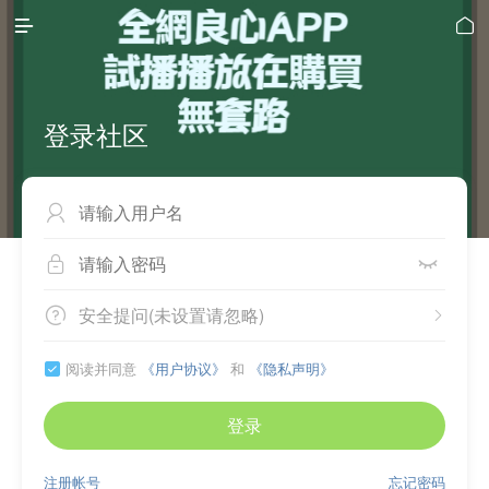


登录社区



安全提问(未设置请忽略)


阅读并同意
《用户协议》
和
《隐私声明》

登录
注册帐号
忘记密码