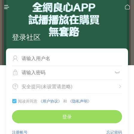


登录社区



安全提问(未设置请忽略)


阅读并同意
《用户协议》
和
《隐私声明》

登录
注册帐号
忘记密码